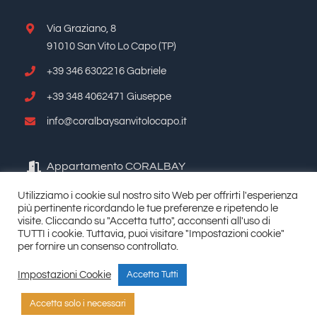
Via Graziano, 8
91010 San Vito Lo Capo (TP)
+39 346 6302216 Gabriele
+39 348 4062471 Giuseppe
info@coralbaysanvitolocapo.it
Appartamento CORALBAY
Utilizziamo i cookie sul nostro sito Web per offrirti l'esperienza
più pertinente ricordando le tue preferenze e ripetendo le
visite. Cliccando su "Accetta tutto", acconsenti all'uso di
TUTTI i cookie. Tuttavia, puoi visitare "Impostazioni cookie"
per fornire un consenso controllato.
Impostazioni Cookie
Accetta Tutti
© Copyright 2026 | All Rights Reserved | Powered by
siComunica.net
|
Policy Privacy
Accetta solo i necessari