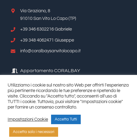
Via Graziano, 8
91010 San Vito Lo Capo (TP)
+39 346 6302216 Gabriele
+39 348 4062471 Giuseppe
info@coralbaysanvitolocapo.it
Appartamento CORALBAY
Utilizziamo i cookie sul nostro sito Web per offrirti l'esperienza
più pertinente ricordando le tue preferenze e ripetendo le
visite. Cliccando su "Accetta tutto", acconsenti all'uso di
TUTTI i cookie. Tuttavia, puoi visitare "Impostazioni cookie"
per fornire un consenso controllato.
Impostazioni Cookie
Accetta Tutti
© Copyright 2015 | All Rights Reserved | Powered by
siComunica.net
|
Policy Privacy
Accetta solo i necessari