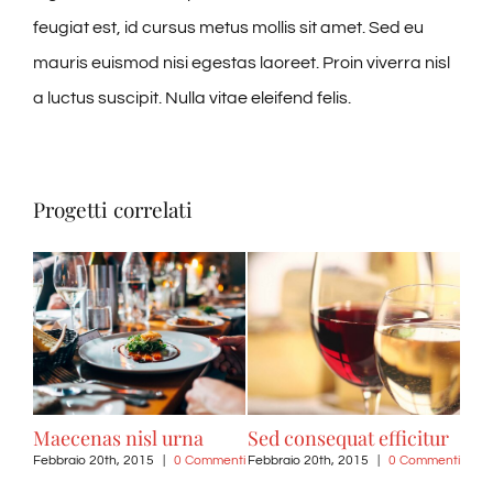
feugiat est, id cursus metus mollis sit amet. Sed eu
mauris euismod nisi egestas laoreet. Proin viverra nisl
a luctus suscipit. Nulla vitae eleifend felis.
Progetti correlati
Maecenas nisl urna
Sed consequat efficitur
Pro
Febbraio 20th, 2015
|
0 Commenti
Febbraio 20th, 2015
|
0 Commenti
Febb
i