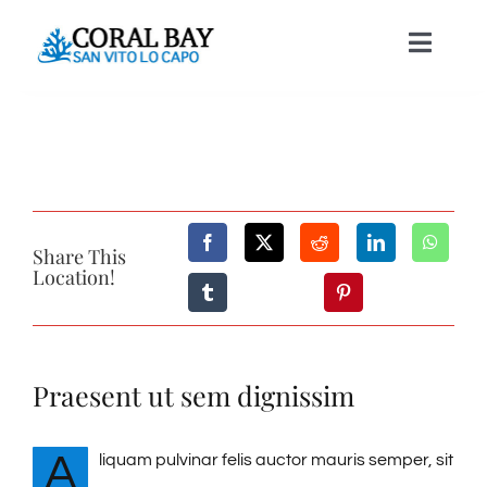
Salta
Toggle
al
Naviga
contenuto
HOME
APPARTAMENTI
Share This
ATTIVITÀ & SERVIZI
Location!
CONTATTI
Praesent ut sem dignissim
A
liquam pulvinar felis auctor mauris semper, sit