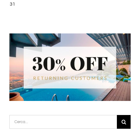
31
Cerca
per: